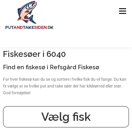
Menu
Fiskesøer i 6040
FORSIDE
GUIDES
FISKESØER
Find en fiskesø i Refsgård Fiskesø
OM SIDEN
For hver fiskesø kan du se og sortere i hvilke fisk du vil fange. Du kan
fx vælge at se hvilke put and take søer der har kildeørred eller stør.
God fornøjelse!
Vælg fisk