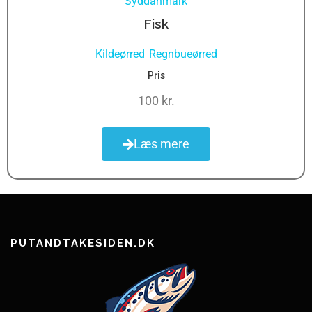
Syddanmark
Fisk
Kildeørred
Regnbueørred
,
Pris
100 kr.
Læs mere
PUTANDTAKESIDEN.DK