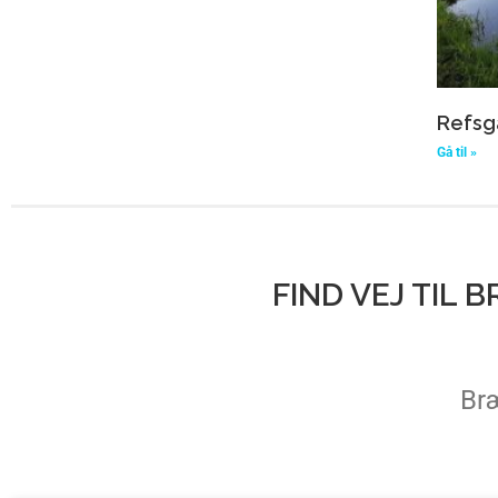
Refsg
Gå til »
FIND VEJ TIL
Bræ