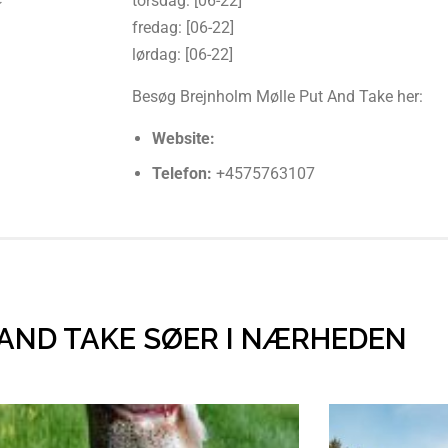
torsdag: [06-22]
fredag: [06-22]
lørdag: [06-22]
Besøg Brejnholm Mølle Put And Take her:
Website:
Telefon:
+4575763107
 AND TAKE SØER I NÆRHEDEN