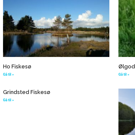
Ho Fiskesø
Ølgod
Gå til »
Gå til »
Grindsted Fiskesø
Gå til »