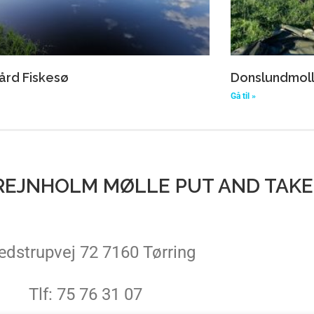
ård Fiskesø
Donslundmoll
Gå til »
 BREJNHOLM MØLLE PUT AND TAKE
dstrupvej 72 7160 Tørring
Tlf: 75 76 31 07