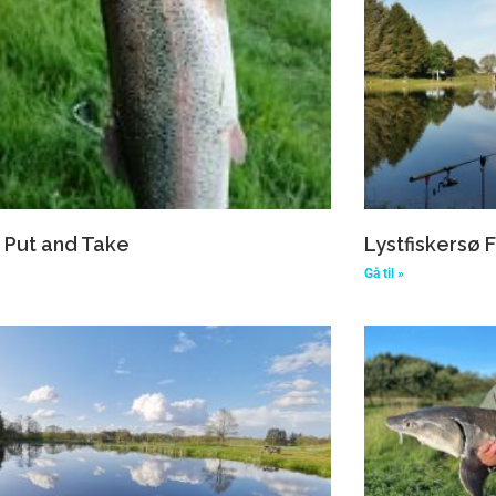
 Put and Take
Lystfiskersø 
Gå til »