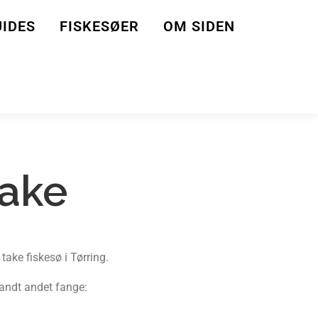
IDES
FISKESØER
OM SIDEN
Take
take fiskesø i Tørring.
andt andet fange: