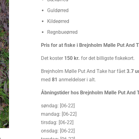
Guldørred
Kildeørred
Regnbueørred
Pris for at fiske i Brejnholm Mølle Put And 
Det koster
150 kr.
for det billigste fiskekort.
Brejnholm Mølle Put And Take har fået
3.7 u
med
81
anmeldelser i alt.
Åbningstider hos Brejnholm Mølle Put And 
søndag: [06-22]
mandag: [06-22]
tirsdag: [06-22]
onsdag: [06-22]
e