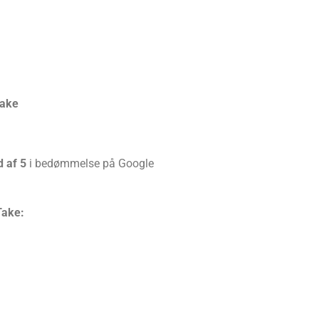
Take
d af 5
i bedømmelse på Google
Take: