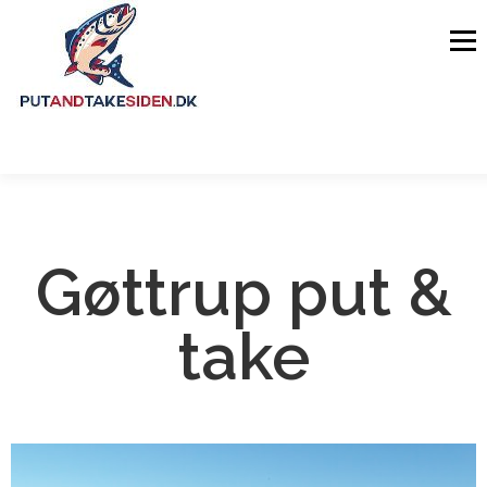
Menu
FORSIDE
GUIDES
FISKESØER
Gøttrup put &
OM SIDEN
take