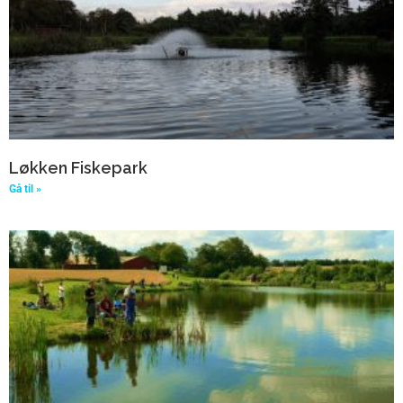
Løkken Fiskepark
Gå til »