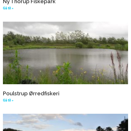
Ny Thorup Fiskepark
Gå til »
Poulstrup Ørredfiskeri
Gå til »