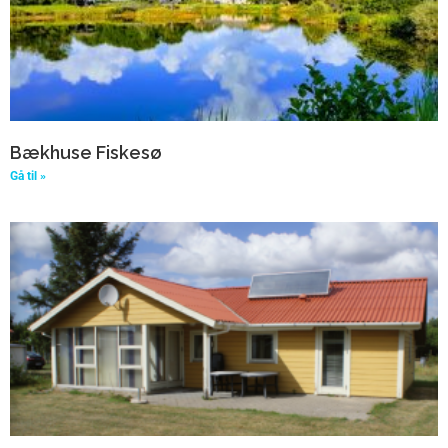
Bækhuse Fiskesø
Gå til »