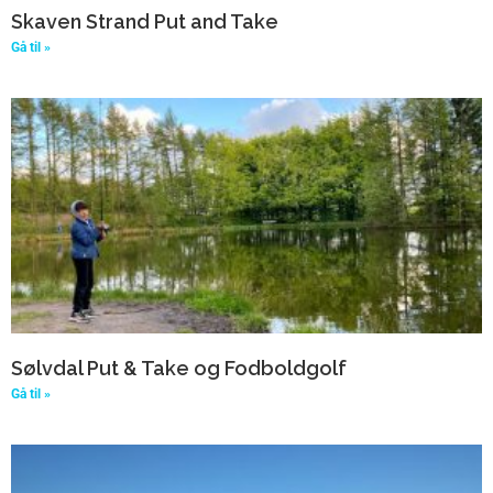
Skaven Strand Put and Take
Gå til »
Sølvdal Put & Take og Fodboldgolf
Gå til »