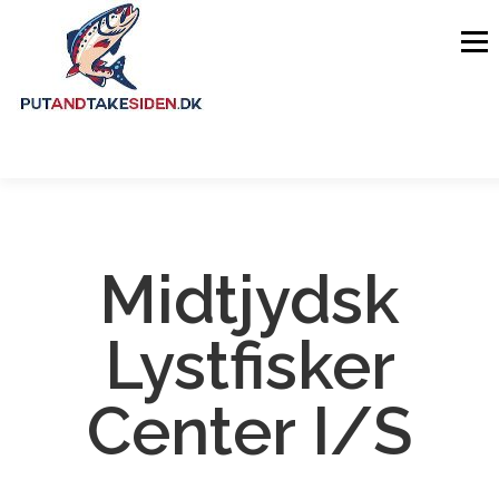
Menu
FORSIDE
GUIDES
FISKESØER
Midtjydsk
OM SIDEN
Lystfisker
Center I/S