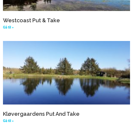
Westcoast Put & Take
Gå til »
Kløvergaardens Put And Take
Gå til »