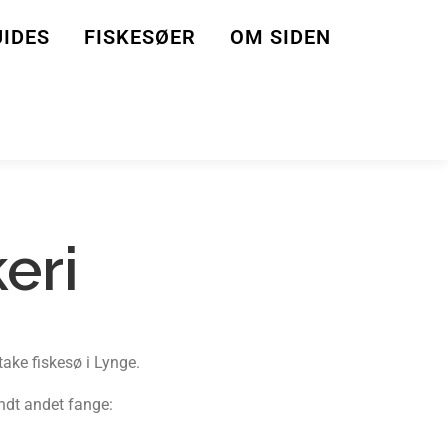
IDES
FISKESØER
OM SIDEN
eri
take fiskesø i Lynge.
ndt andet fange: