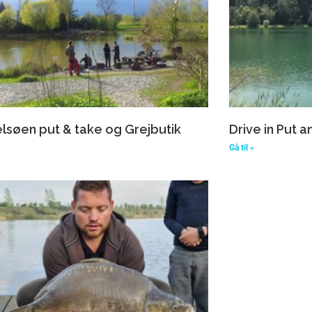
lsøen put & take og Grejbutik
Drive in Put 
Gå til »