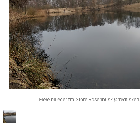
Flere billeder fra Store Rosenbusk Ørredfiskeri