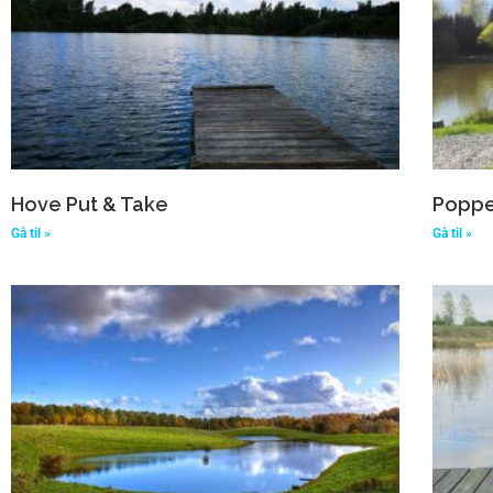
Hove Put & Take
Poppe
Gå til »
Gå til »