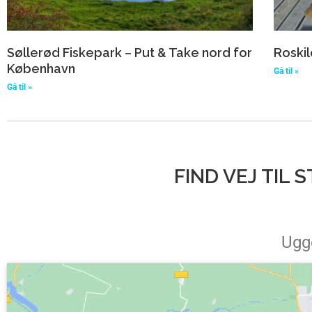
Søllerød Fiskepark – Put & Take nord for
Roskil
København
Gå til »
Gå til »
FIND VEJ TIL
Ugg