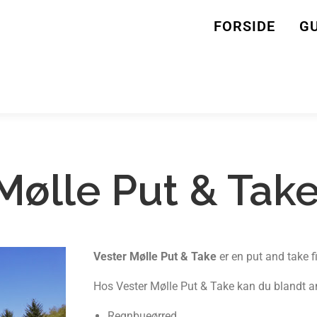
FORSIDE
GU
Mølle Put & Tak
Vester Mølle Put & Take
er en put and take f
Hos Vester Mølle Put & Take kan du blandt a
Regnbueørred