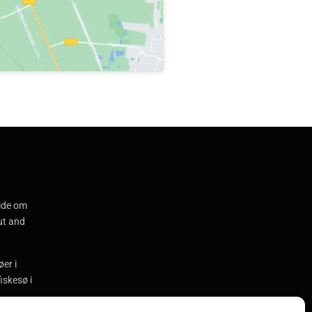
ide om
put and
er i
iskesø i