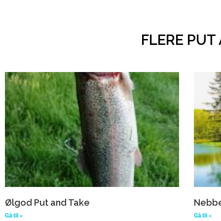
FLERE PUT
Ølgod Put and Take
Nebbe
Gå til »
Gå til »