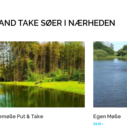
 AND TAKE SØER I NÆRHEDEN
mølle Put & Take
Egen Mølle
Gå til »