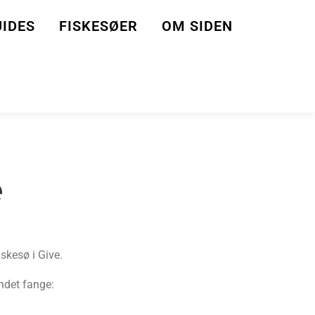
IDES
FISKESØER
OM SIDEN
e
iskesø i Give.
ndet fange: