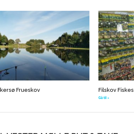
skersø Frueskov
Filskov Fiske
Gå til »