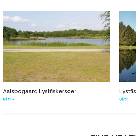
Aalsbogaard Lystfiskersøer
Lystfi
Gå til »
Gå til »