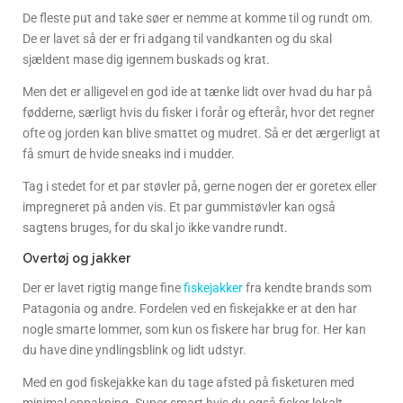
De fleste put and take søer er nemme at komme til og rundt om.
De er lavet så der er fri adgang til vandkanten og du skal
sjældent mase dig igennem buskads og krat.
Men det er alligevel en god ide at tænke lidt over hvad du har på
fødderne, særligt hvis du fisker i forår og efterår, hvor det regner
ofte og jorden kan blive smattet og mudret. Så er det ærgerligt at
få smurt de hvide sneaks ind i mudder.
Tag i stedet for et par støvler på, gerne nogen der er goretex eller
impregneret på anden vis. Et par gummistøvler kan også
sagtens bruges, for du skal jo ikke vandre rundt.
Overtøj og jakker
Der er lavet rigtig mange fine
fiskejakker
fra kendte brands som
Patagonia og andre. Fordelen ved en fiskejakke er at den har
nogle smarte lommer, som kun os fiskere har brug for. Her kan
du have dine yndlingsblink og lidt udstyr.
Med en god fiskejakke kan du tage afsted på fisketuren med