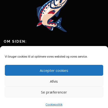
OM SIDEN:
Putandtakesiden.dk er en hobbyside om fiskeri efter ørred og andre
fisk i put and take fiskesøer.
Vi bruger cookies til at optimere vores websted og vores service.
Vi har samlet mere end 80+ fiskesøer i Danmark, så du kan finde en
god fiskesø i nærheden af dig.
Accepter cookies
Læs også vores guides og tips og tricks til at fange flere fisk.
Afvis
Se præferencer
Cookiepolitik