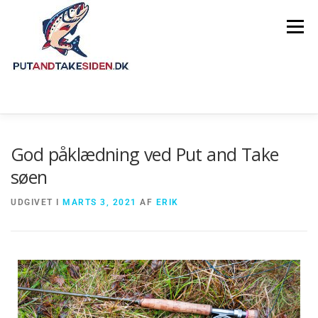
Menu
FORSIDE
GUIDES
FISKESØER
God påklædning ved Put and Take
søen
OM SIDEN
UDGIVET I
MARTS 3, 2021
AF
ERIK