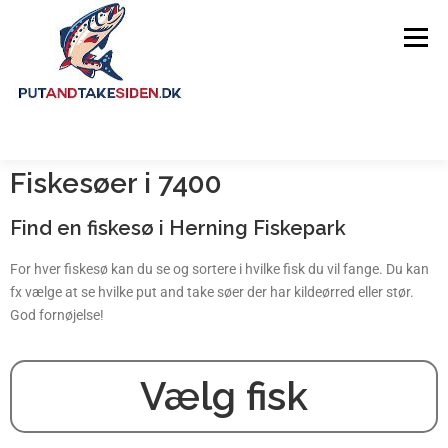
Menu
Fiskesøer i 7400
FORSIDE
GUIDES
FISKESØER
Find en fiskesø i Herning Fiskepark
OM SIDEN
For hver fiskesø kan du se og sortere i hvilke fisk du vil fange. Du kan
fx vælge at se hvilke put and take søer der har kildeørred eller stør.
God fornøjelse!
Vælg fisk