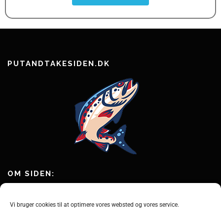
PUTANDTAKESIDEN.DK
OM SIDEN:
Putandtakesiden.dk er en hobbyside om fiskeri efter ørred og andre
fisk i put and take fiskesøer.
Vi bruger cookies til at optimere vores websted og vores service.
Vi har samlet mere end 80+ fiskesøer i Danmark, så du kan finde en