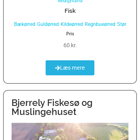
Midtjylland
Fisk
Bækørred
Guldørred
Kildeørred
Regnbueørred
Stør
,
,
,
,
Pris
60 kr.
Læs mere
Bjerrely Fiskesø og
Muslingehuset