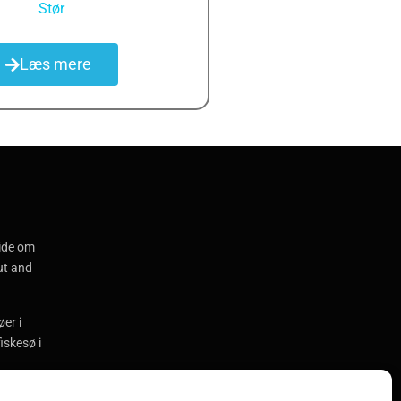
,
Stør
Læs mere
ide om
put and
er i
iskesø i
tricks