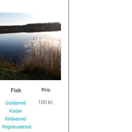
Fisk
Pris
100 kr.
Guldørred
,
Karpe
,
Kildeørred
,
Regnbueørred