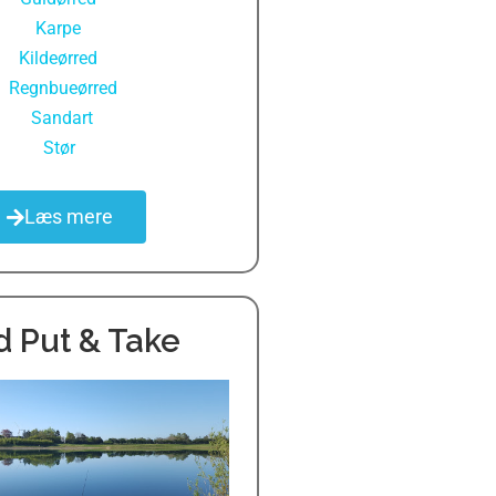
Karpe
,
Kildeørred
,
Regnbueørred
,
Sandart
,
Stør
Læs mere
d Put & Take