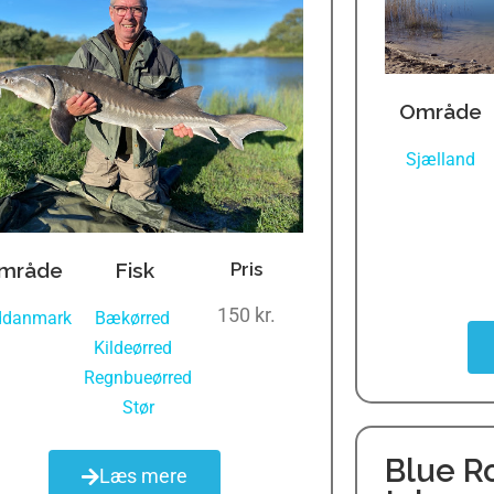
Område
Sjælland
mråde
Fisk
Pris
150 kr.
ddanmark
Bækørred
,
Kildeørred
,
Regnbueørred
,
Stør
Blue R
Læs mere