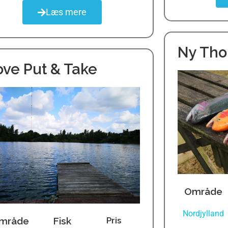
Læs mere
Ny Tho
ve Put & Take
Område
Nordjylland
mråde
Fisk
Pris