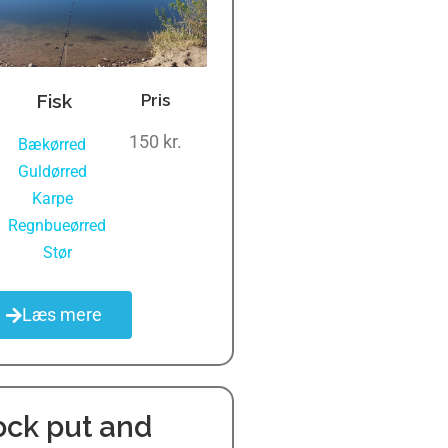
Fisk
Pris
150 kr.
Bækørred
,
Guldørred
,
Karpe
,
Regnbueørred
,
Stør
Læs mere
ock put and