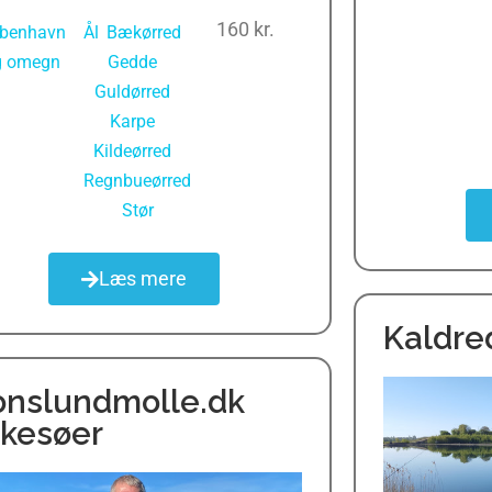
160 kr.
benhavn
Ål
,
Bækørred
,
g omegn
Gedde
,
Guldørred
,
Karpe
,
Kildeørred
,
Regnbueørred
,
Stør
Læs mere
Kaldre
onslundmolle.dk
skesøer