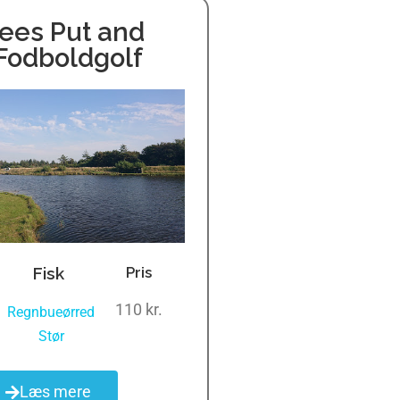
ees Put and
Fodboldgolf
Fisk
Pris
110 kr.
Regnbueørred
,
Stør
Læs mere