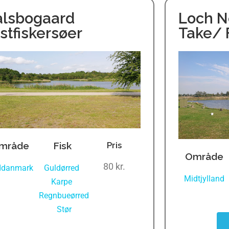
alsbogaard
Loch N
stfiskersøer
Take/ 
mråde
Fisk
Pris
Område
80 kr.
ddanmark
Guldørred
,
Midtjylland
Karpe
,
Regnbueørred
,
Stør