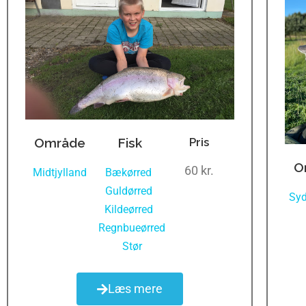
Område
Fisk
Pris
O
60 kr.
Midtjylland
Bækørred
,
Guldørred
,
Sy
Kildeørred
,
Regnbueørred
,
Stør
Læs mere