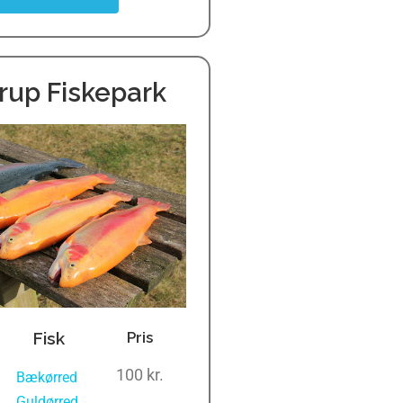
rup Fiskepark
Fisk
Pris
100 kr.
Bækørred
,
Guldørred
,