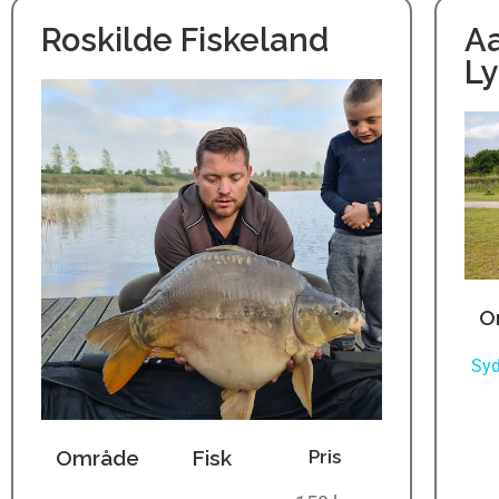
Roskilde Fiskeland
A
Ly
O
Sy
Område
Fisk
Pris