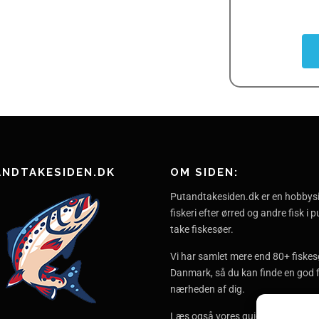
ANDTAKESIDEN.DK
OM SIDEN:
Putandtakesiden.dk er en hobbys
fiskeri efter ørred og andre fisk i 
take fiskesøer.
Vi har samlet mere end 80+ fiskesø
Danmark, så du kan finde en god f
nærheden af dig.
Læs også vores guides og tips og 