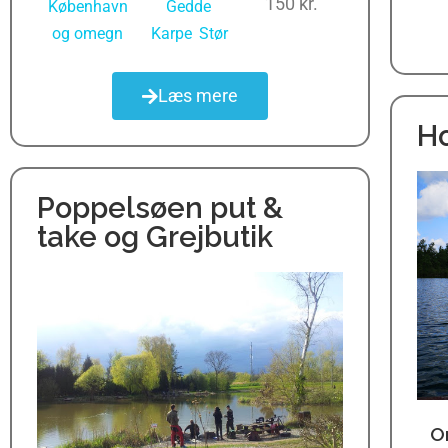
150 kr.
København
Gedde
,
og omegn
Karpe
,
Stør
Læs mere
Ho
Poppelsøen put &
take og Grejbutik
O