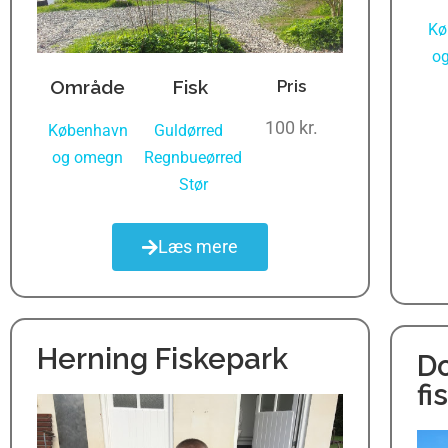
Kø
o
Område
Fisk
Pris
100 kr.
København
Guldørred
,
og omegn
Regnbueørred
,
Stør
Læs mere
Herning Fiskepark
D
fi