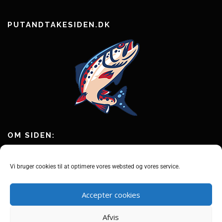
PUTANDTAKESIDEN.DK
OM SIDEN:
Putandtakesiden.dk er en hobbyside om fiskeri efter ørred og andre
fisk i put and take fiskesøer.
Vi bruger cookies til at optimere vores websted og vores service.
Vi har samlet mere end 80+ fiskesøer i Danmark, så du kan finde en
god fiskesø i nærheden af dig.
Accepter cookies
Læs også vores guides og tips og tricks til at fange flere fisk.
Afvis