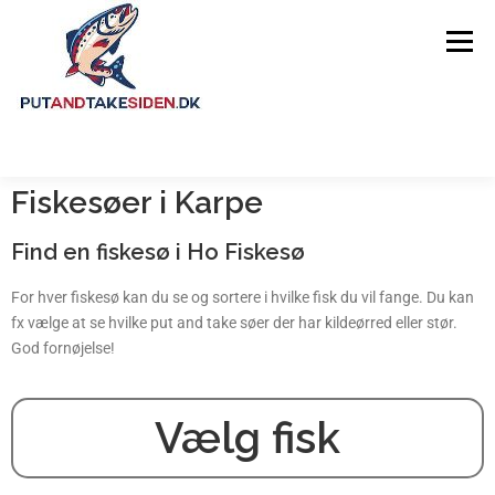
Menu
Fiskesøer i Karpe
FORSIDE
GUIDES
FISKESØER
Find en fiskesø i Ho Fiskesø
OM SIDEN
For hver fiskesø kan du se og sortere i hvilke fisk du vil fange. Du kan
fx vælge at se hvilke put and take søer der har kildeørred eller stør.
God fornøjelse!
Vælg fisk