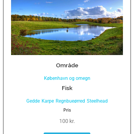
Område
København og omegn
Fisk
Gedde
Karpe
Regnbueørred
Steelhead
,
,
,
Pris
100 kr.