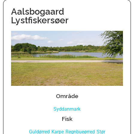
Aalsbogaard
Lystfiskersøer
Område
Syddanmark
Fisk
Guldørred
Karpe
Regnbueørred
Stør
,
,
,