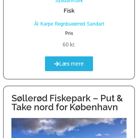
Syddanmark
Fisk
Ål
Karpe
Regnbueørred
Sandart
,
,
,
Pris
60 kr.
Læs mere
Søllerød Fiskepark – Put &
Take nord for København