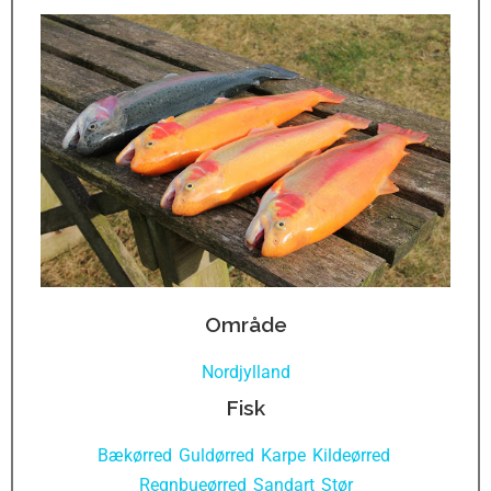
Område
Nordjylland
Fisk
Bækørred
Guldørred
Karpe
Kildeørred
,
,
,
,
Regnbueørred
Sandart
Stør
,
,