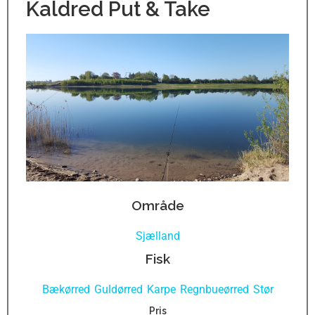
Kaldred Put & Take
Område
Sjælland
Fisk
Bækørred
Guldørred
Karpe
Regnbueørred
Stør
,
,
,
,
Pris